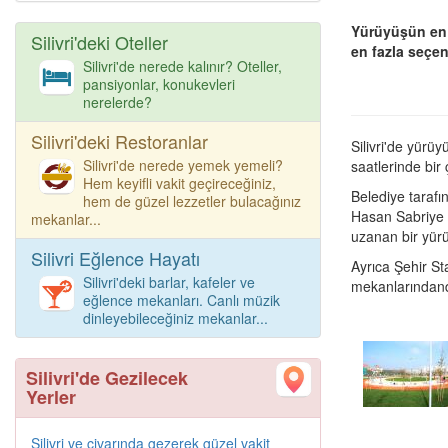
Yürüyüşün en 
Silivri'deki Oteller
en fazla seçen
Silivri'de nerede kalınır? Oteller,
pansiyonlar, konukevleri
nerelerde?
Silivri'deki Restoranlar
Silivri'de yürüy
Silivri'de nerede yemek yemeli?
saatlerinde bir
Hem keyifli vakit geçireceğiniz,
Belediye taraf
hem de güzel lezzetler bulacağınız
Hasan Sabriye G
mekanlar...
uzanan bir yürü
Silivri Eğlence Hayatı
Ayrıca Şehir S
Silivri'deki barlar, kafeler ve
mekanlarındand
eğlence mekanları. Canlı müzik
dinleyebileceğiniz mekanlar...
Silivri'de Gezilecek
Yerler
Silivri ve civarında gezerek güzel vakit