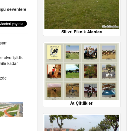
üşü sevenlere
Silivri Piknik Alanları
akşam
elverişlidir.
hile kadar
özde
At Çiftlikleri